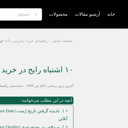
Ski
t
جستجو
خانه
آرشیو مقالات
محصولات
conten
برای:
صفحه اصلی
راهنمای خرید اینترنتی دانه قه
۱۰ اشتباه رایج در خرید قهوه آنلاین
آخرین بروز رسانی: 21ام تیر, 1404
دسته‌بندی:
راهنما
آنچه در این مطلب می‌خوانید:
آنلاین
2. بی‌دقتی در بسته بندی (Packaging Quality) در خرید قهوه آنلاین