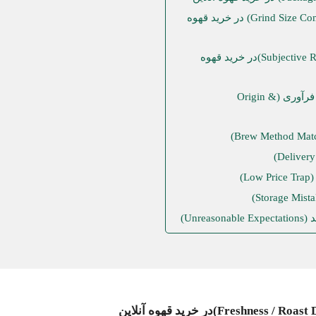
3. اشتباه در درجه آسیاب (Grind Size Compatibility) در خرید قهوه
4. تکیه کورکورانه به امتیازها (Subjective Reviews)در خرید قهوه
5. فراموش کردن منبع، منشأ و روش فرآوری (Origin &