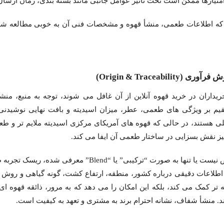
تیازها ممکن است تحت تاثیر عوامل جانبی مانند بسته بندی، زمان ارسال ی
که اطلاعات طعمی، منشأ قهوه و مشخصات فنی آن به خوبی مطالعه شده 
یداران در خرید قهوه آنلاین از آن غافل می شوند، توجه به منبع، م
یم بر ویژگی های طعمی، عطر، میزان اسیدیته و بافت نهایی نوشیدنی 
ی هستند، در حالی که قهوه های آمریکای مرکزی اسیدیته ملایم تر و ط
یز نقش بسزایی در ساختار طعمی آن ایفا می کند.
خرید قهوه آنلاینی که منشأ آن مشخص نیست یا تنها به صورت “تر
اطلاعات دقیقی درباره کشور، منطقه، ارتفاع کشت، گونه گیاهی و روش فر
نه تر کمک می کند، بلکه این امکان را می دهد که به مرور، ذائقه قهوه ا
. منشأ شفاف، نشانه احترام برند به مشتری و تعهد به کیفیت است.