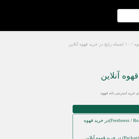
وه
۱۰ اشتباه رایج در
خرید قهوه آنلاین
ی خرید اینترنتی دانه قهوه
1. نادیده گرفتن تاریخ رُست (Freshness / Roast Date)در خرید قهوه