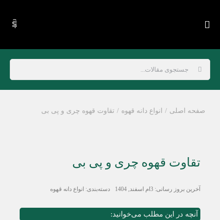
Ski
t
conten
جستجو
برای:
صفحه اصلی
انواع دانه قهوه
تقاوت قهوه چری و پی بی
تقاوت قهوه چری و پی بی
آخرین بروز رسانی: 3ام اسفند, 1404
دسته‌بندی:
انواع دانه قهوه
آنچه در این مطلب می‌خوانید: